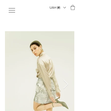
UAH (₴)