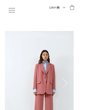
UAH (₴)