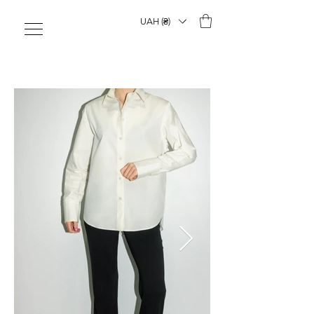
UAH (₴)