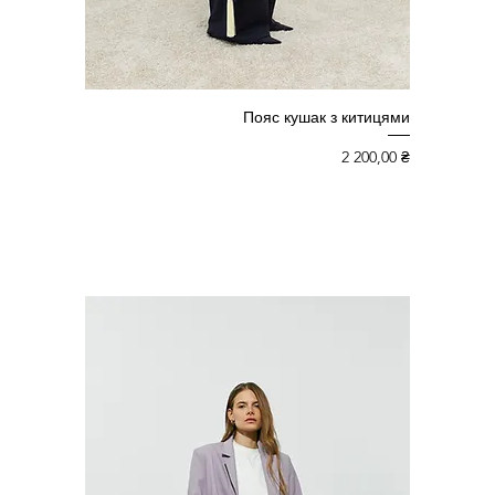
Пояс кушак з китицями
Ціна
2 200,00 ₴