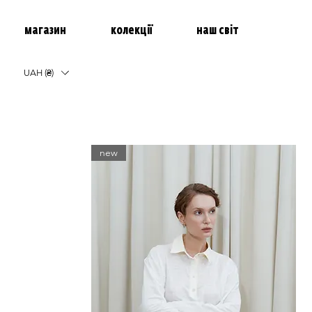
магазин
колекції
наш світ
UAH (₴)
new