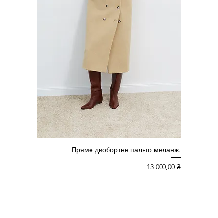
Пряме двобортне пальто меланж.
жем
Ціна
13 000,00 ₴