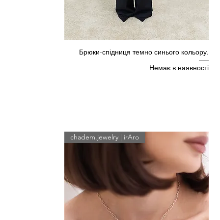
Брюки-спідниця темно синього кольору.
Немає в наявності
chadem.jewelry | irAro