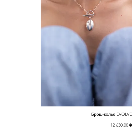
Брош-кольє EVOLVE
Ціна
12 630,00 ₴