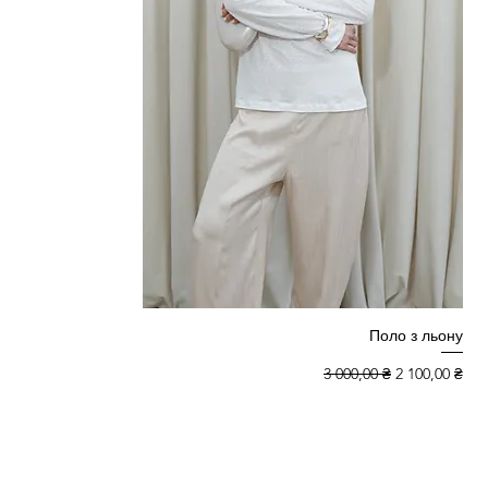
Поло з льону
Звичайна ціна
За розпрода
3 000,00 ₴
2 100,00 ₴