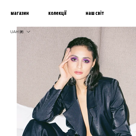
магазин
колекції
наш світ
UAH (₴)