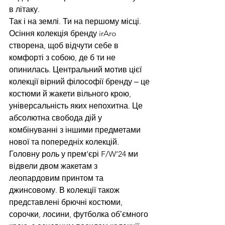
в літаку.
Так і на землі. Ти на першому місці.
Осіння колекція бренду irAro 
створена, щоб відчути себе в 
комфорті з собою, де б ти не 
опинилась. Центральний мотив цієї 
колекції вірний філософії бренду ‒ це 
костюми й жакети вільного крою, 
універсальність яких непохитна. Це 
абсолютна свобода дій у 
комбінуванні з іншими предметами 
нової та попередніх колекцій.
Головну роль у прем’єрі F/W’24 ми 
відвели двом жакетам з 
леопардовим принтом та 
джинсовому. В колекції також 
представлені брючні костюми, 
сорочки, лосини, футболка обʼємного 