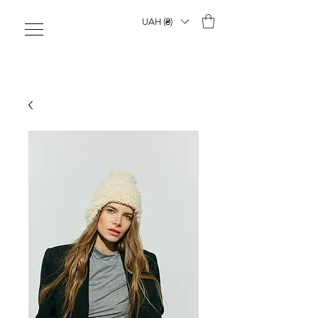
UAH (₴)