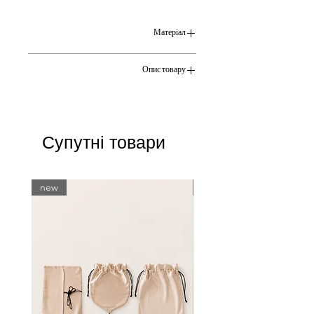
Матеріал
70% пряжа меринос 30% поліамід
Опис товару
В'язана шапка букле створена
руками, із закритими вухами.
Супутні товари
new
new