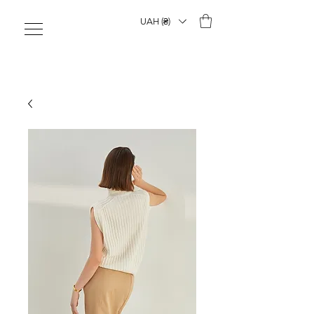
UAH (₴)