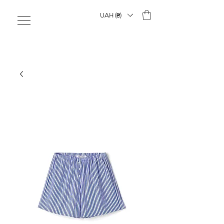
UAH (₴)