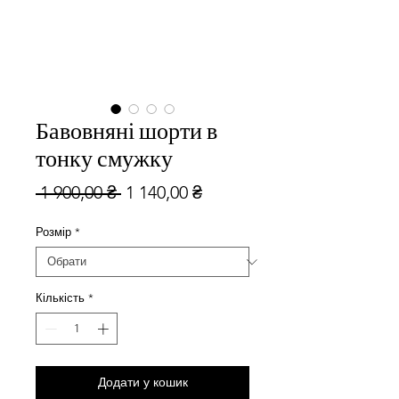
Бавовняні шорти в
тонку смужку
Звичайна
За
 1 900,00 ₴ 
1 140,00 ₴
ціна
розпродажем
Розмір
*
Кількість
*
Додати у кошик