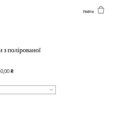
Увійти
 з полірованої
чайна
За
40,00 ₴
розпродажем