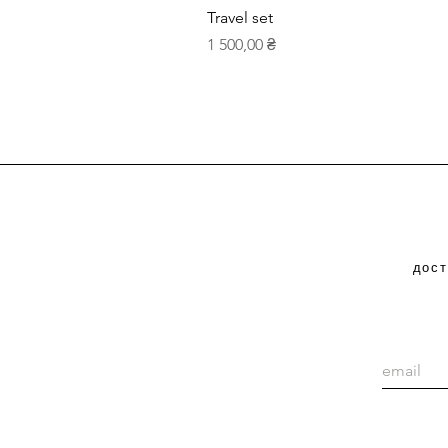
Travel set
Ціна
1 500,00 ₴
дост