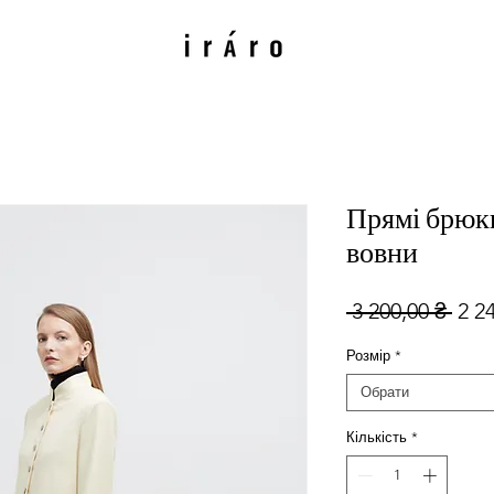
Прямі брюки
вовни
Зви
 3 200,00 ₴ 
2 2
ціна
Розмір
*
Обрати
Кількість
*