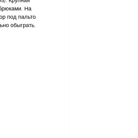
з). Крупная 
брюками. На 
ор под пальто 
ьно обыграть.