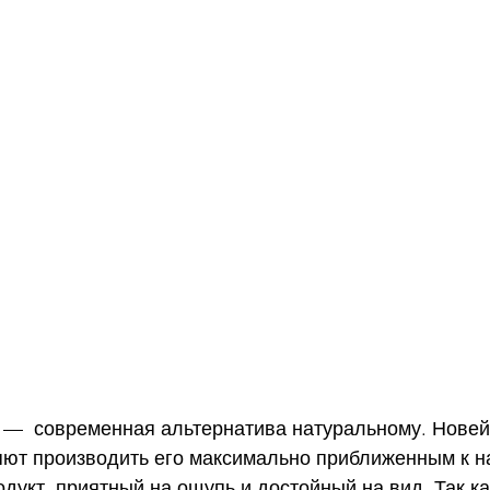
 —  современная альтернатива натуральному. Нове
яют производить его максимально приближенным к н
дукт, приятный на ощупь и достойный на вид. Так ка