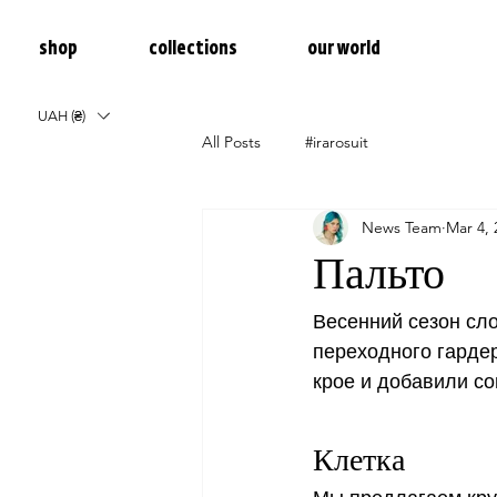
shop
collections
our world
UAH (₴)
All Posts
#irarosuit
News Team
Mar 4, 
Пальто
Весенний сезон сл
переходного гардер
крое и добавили с
Клетка