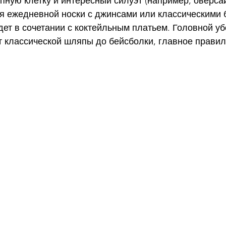
ную клетку и интересный силуэт (например, оверсай
ля ежедневной носки с джинсами или классическими 
дет в сочетании с коктейльным платьем. Головной уб
т классической шляпы до бейсболки, главное правил