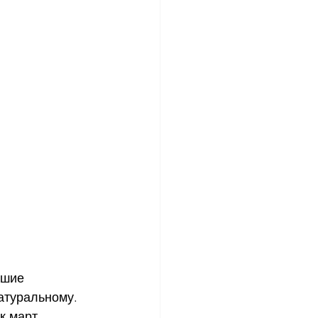
йшие 
атуральному. 
к март 