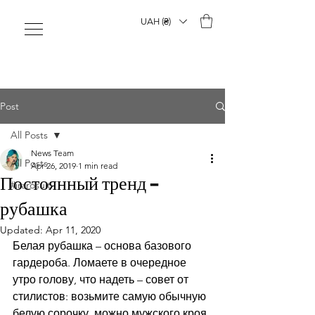
UAH (₴)
Post
All Posts
News Team
All Posts
Apr 26, 2019
1 min read
Постоянный тренд –
#irarosuit
рубашка
Updated:
Apr 11, 2020
Белая рубашка – основа базового 
гардероба. Ломаете в очередное 
утро голову, что надеть – совет от 
стилистов: возьмите самую обычную 
белую сорочку, можно мужского кроя, 