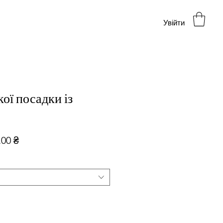
Увійти
ої посадки із
чайна
За
,00 ₴
розпродажем