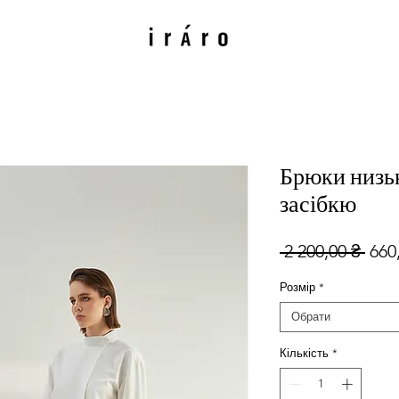
Брюки низьк
засібкю
Зви
 2 200,00 ₴ 
660
ціна
Розмір
*
Обрати
Кількість
*